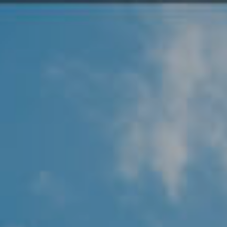
Angel Protector
Soluciones
Alliance Security Health
Alliance Security Industry
Alliance Security Education
Alliance Security Financial
Alliance Security Logistics
Alliance Security Oil & gas
Alliance Security Construction
Alliance Commercial & Retail Security