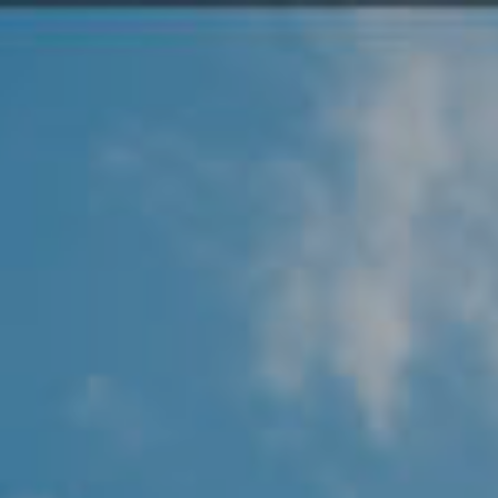
Angel Protector
Soluciones
Alliance Security Health
Alliance Security Industry
Alliance Security Education
Alliance Security Financial
Alliance Security Logistics
Alliance Security Oil & gas
Alliance Security Construction
Alliance Commercial & Retail Security