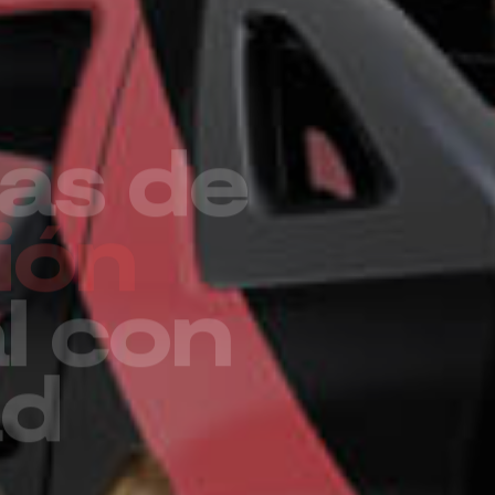
ro más
para
esa