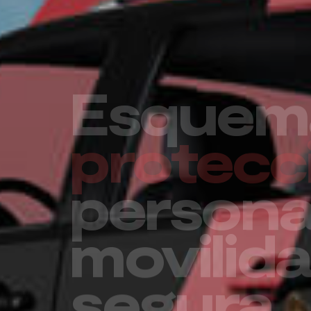
Un futu
seguro 
su empr