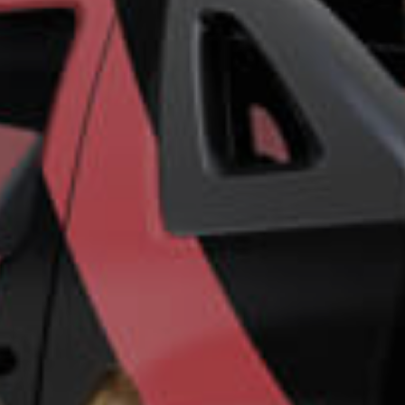
ro más
para
esa