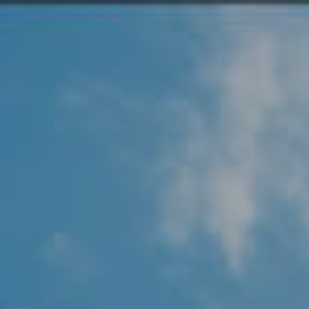
Angel Protector
Soluciones
Alliance Security Health
Alliance Security Industry
Alliance Security Education
Alliance Security Financial
Alliance Security Logistics
Alliance Security Oil & gas
Alliance Security Construction
Alliance Commercial & Retail Security