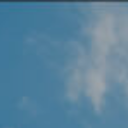
Angel Protector
Soluciones
Alliance Security Health
Alliance Security Industry
Alliance Security Education
Alliance Security Financial
Alliance Security Logistics
Alliance Security Oil & gas
Alliance Security Construction
Alliance Commercial & Retail Security