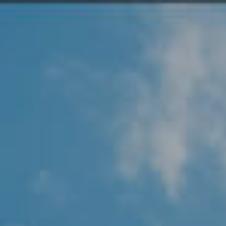
Angel Protector
Soluciones
Alliance Security Health
Alliance Security Industry
Alliance Security Education
Alliance Security Financial
Alliance Security Logistics
Alliance Security Oil & gas
Alliance Security Construction
Alliance Commercial & Retail Security