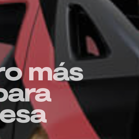
ro más
para
esa