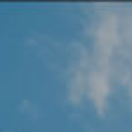
Angel Protector
Soluciones
Alliance Security Health
Alliance Security Industry
Alliance Security Education
Alliance Security Financial
Alliance Security Logistics
Alliance Security Oil & gas
Alliance Security Construction
Alliance Commercial & Retail Security