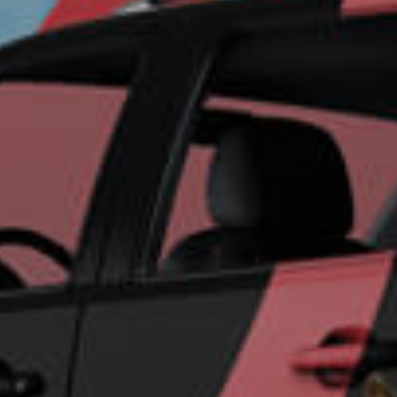
Un futu
seguro 
su empr