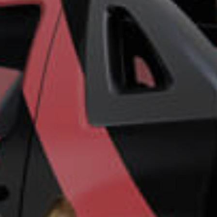
ro más
para
esa