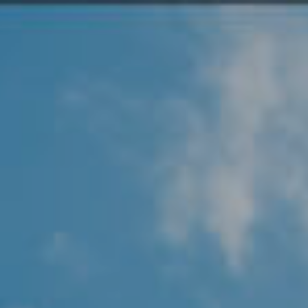
Angel Protector
Soluciones
Alliance Security Health
Alliance Security Industry
Alliance Security Education
Alliance Security Financial
Alliance Security Logistics
Alliance Security Oil & gas
Alliance Security Construction
Alliance Commercial & Retail Security