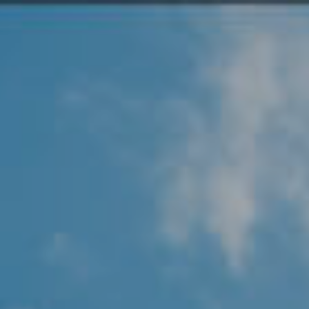
Angel Protector
Soluciones
Alliance Security Health
Alliance Security Industry
Alliance Security Education
Alliance Security Financial
Alliance Security Logistics
Alliance Security Oil & gas
Alliance Security Construction
Alliance Commercial & Retail Security