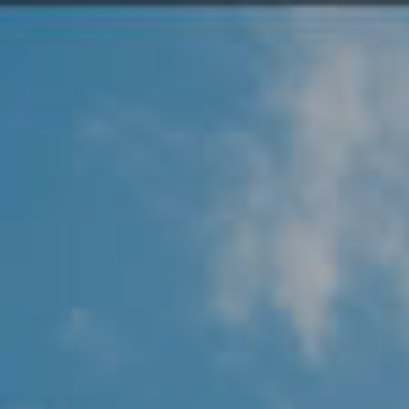
Angel Protector
Soluciones
Alliance Security Health
Alliance Security Industry
Alliance Security Education
Alliance Security Financial
Alliance Security Logistics
Alliance Security Oil & gas
Alliance Security Construction
Alliance Commercial & Retail Security