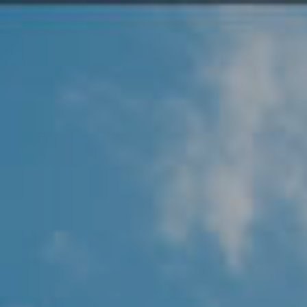
Angel Protector
Soluciones
Alliance Security Health
Alliance Security Industry
Alliance Security Education
Alliance Security Financial
Alliance Security Logistics
Alliance Security Oil & gas
Alliance Security Construction
Alliance Commercial & Retail Security