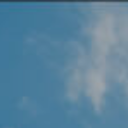
Angel Protector
Soluciones
Alliance Security Health
Alliance Security Industry
Alliance Security Education
Alliance Security Financial
Alliance Security Logistics
Alliance Security Oil & gas
Alliance Security Construction
Alliance Commercial & Retail Security