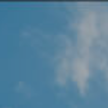
Angel Protector
Soluciones
Alliance Security Health
Alliance Security Industry
Alliance Security Education
Alliance Security Financial
Alliance Security Logistics
Alliance Security Oil & gas
Alliance Security Construction
Alliance Commercial & Retail Security