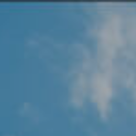
Angel Protector
Soluciones
Alliance Security Health
Alliance Security Industry
Alliance Security Education
Alliance Security Financial
Alliance Security Logistics
Alliance Security Oil & gas
Alliance Security Construction
Alliance Commercial & Retail Security