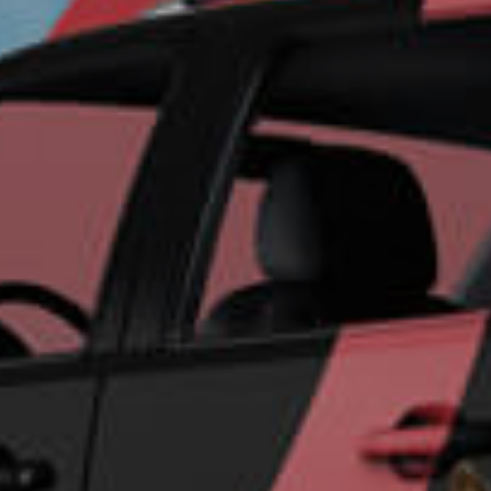
Un futu
seguro 
su empr