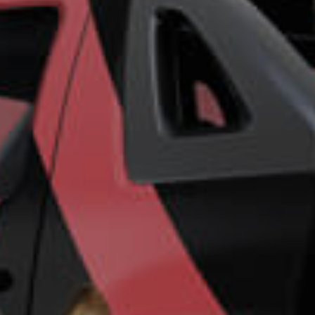
ro más
para
esa