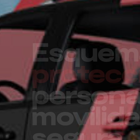
Un futu
seguro 
su empr