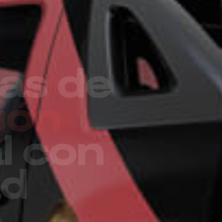
ro más
para
esa