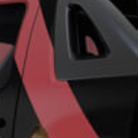
ro más
para
esa