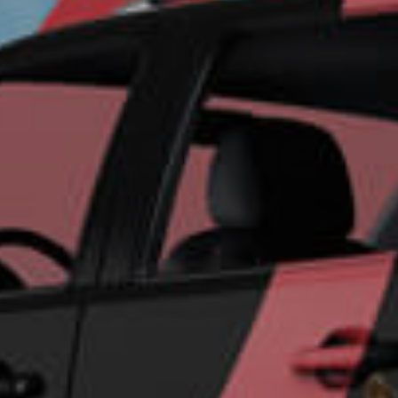
Un futu
seguro 
su empr