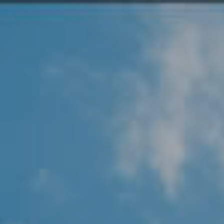
Angel Protector
Soluciones
Alliance Security Health
Alliance Security Industry
Alliance Security Education
Alliance Security Financial
Alliance Security Logistics
Alliance Security Oil & gas
Alliance Security Construction
Alliance Commercial & Retail Security