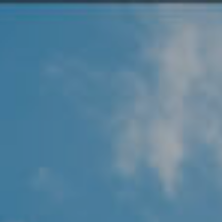
Angel Protector
Soluciones
Alliance Security Health
Alliance Security Industry
Alliance Security Education
Alliance Security Financial
Alliance Security Logistics
Alliance Security Oil & gas
Alliance Security Construction
Alliance Commercial & Retail Security