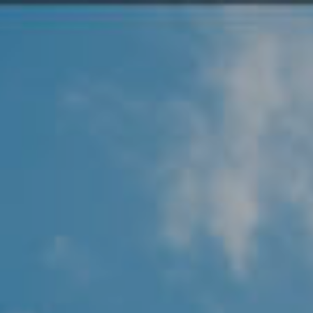
Angel Protector
Soluciones
Alliance Security Health
Alliance Security Industry
Alliance Security Education
Alliance Security Financial
Alliance Security Logistics
Alliance Security Oil & gas
Alliance Security Construction
Alliance Commercial & Retail Security