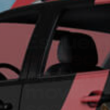
Un futu
seguro 
su empr