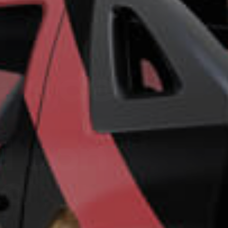
ro más
para
esa